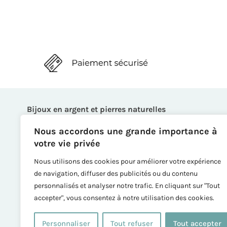
Bijoux en argent et pierres naturelles
Bagues
Nous accordons une grande importance à
Boucles d’oreille
votre vie privée
Bracelets
Nous utilisons des cookies pour améliorer votre expérience
Broches
de navigation, diffuser des publicités ou du contenu
Colliers
personnalisés et analyser notre trafic. En cliquant sur "Tout
Chaînes de cheville
accepter", vous consentez à notre utilisation des cookies.
Créations
Tous les bijoux
Personnaliser
Tout refuser
Tout accepter