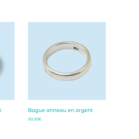
t
Bague anneau en argent
30,50
€