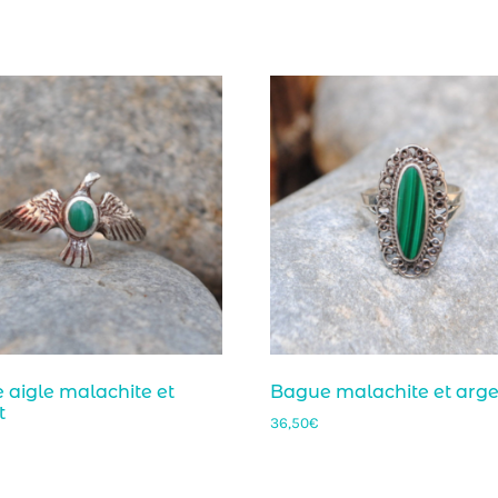
 aigle malachite et
Bague malachite et arg
t
36,50
€