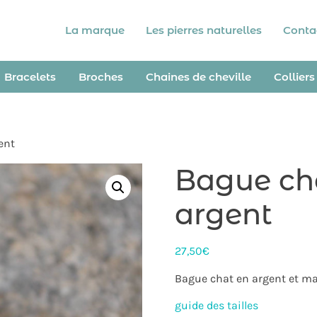
La marque
Les pierres naturelles
Conta
Bracelets
Broches
Chaines de cheville
Colliers
ent
Bague cha
argent
27,50
€
Bague chat en argent et ma
guide des tailles