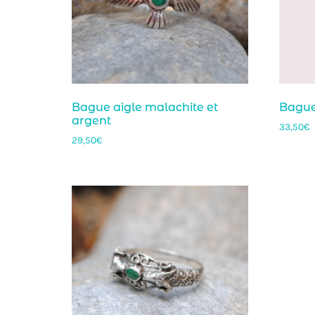
Bague aigle malachite et
Bague
argent
33,50
€
29,50
€