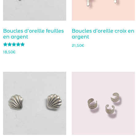
Boucles d’oreille feuilles
Boucles d’oreille croix en
en argent
argent
21,50
€
Note
18,50
€
5.00
sur 5