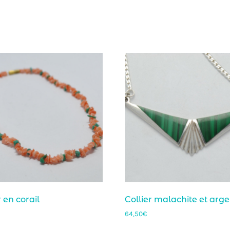
r en corail
Collier malachite et arge
64,50
€