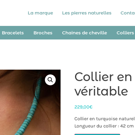
La marque
Les pierres naturelles
Conta
Bracelets
Broches
Chaines de cheville
Colliers
Collier en
véritable
229,00
€
Collier en turquoise naturel
Longueur du collier : 42 cm