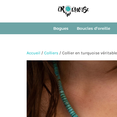
Bagues
Boucles d’oreille
Accueil
/
Colliers
/ Collier en turquoise véritable