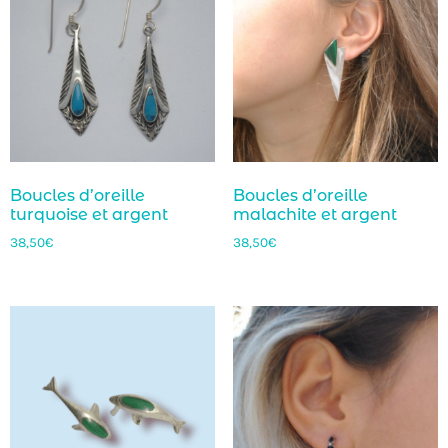
Boucles d’oreille
Boucles d’oreille
turquoise et argent
malachite et argent
38,50
€
38,50
€