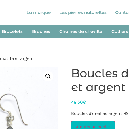
La marque
Les pierres naturelles
Conta
Bracelets
Broches
Chaines de cheville
Colliers
ématite et argent
Boucles d
et argent
48,50
€
Boucles d’oreilles argent 
Ajouter au panier