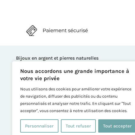
Bijoux en argent et pierres naturelles
Bagues
Nous accordons une grande importance à
Boucles d’oreille
votre vie privée
Bracelets
Nous utilisons des cookies pour améliorer votre expérience
Broches
de navigation, diffuser des publicités ou du contenu
Colliers
personnalisés et analyser notre trafic. En cliquant sur "Tout
Chaînes de cheville
accepter", vous consentez à notre utilisation des cookies.
Créations
Tous les bijoux
Personnaliser
Tout refuser
Tout accepter