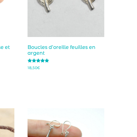
se et
Boucles d’oreille feuilles en
argent
Note
18,50
€
5.00
sur 5