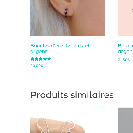
Boucles d’oreille onyx et
Boucle
argent
argen
21,50
€
Note
23,50
€
5.00
sur 5
Produits similaires