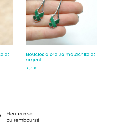
se et
Boucles d’oreille malachite et
argent
31,50
€