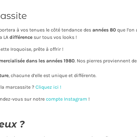
assite
portera à vos tenues le côté tendance des
années 80
que l’on 
ra LA
différence
sur tous vos looks !
te Iroquoise, prête à offrir !
mercialisée dans les années 1980
. Nos pierres proviennent d
ture
, chacune d’elle est unique et différente.
 la marcassite ?
Cliquez ici !
rendez-vous sur notre
compte Instagram
!
eux ?