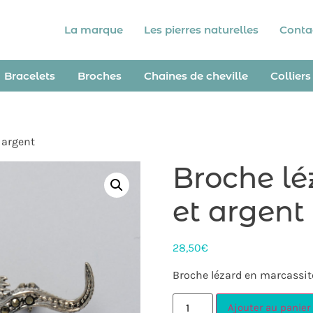
La marque
Les pierres naturelles
Conta
Bracelets
Broches
Chaines de cheville
Colliers
 argent
Broche lé
et argent
28,50
€
Broche lézard en marcassit
Ajouter au panier