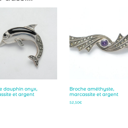
e dauphin onyx,
Broche améthyste,
site et argent
marcassite et argent
52,50
€