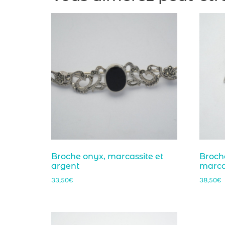
Broche onyx, marcassite et
Broch
argent
marcas
33,50
€
38,50
€