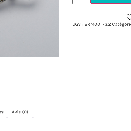
UGS :
BRM001 -3.2
Catégori
es
Avis (0)