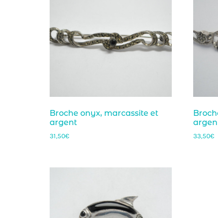
Broche onyx, marcassite et
Broch
argent
argen
31,50
€
33,50
€