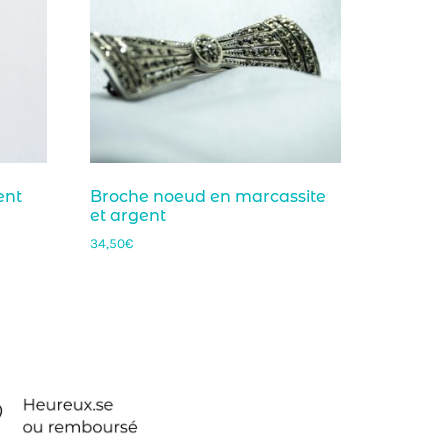
ent
Broche noeud en marcassite
et argent
34,50
€