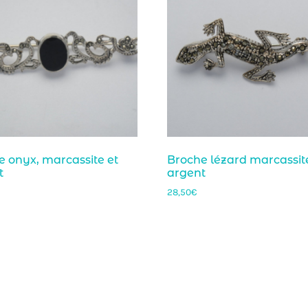
e onyx, marcassite et
Broche lézard marcassit
t
argent
28,50
€