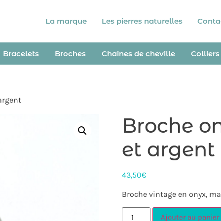
La marque
Les pierres naturelles
Conta
Bracelets
Broches
Chaines de cheville
Colliers
argent
Broche on
et argent
43,50
€
Broche vintage en onyx, ma
Ajouter au panier