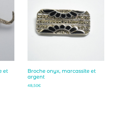
e et
Broche onyx, marcassite et
argent
48,50
€