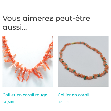
Vous aimerez peut-être
aussi…
Collier en corail rouge
Collier en corail
178,50
€
92,50
€