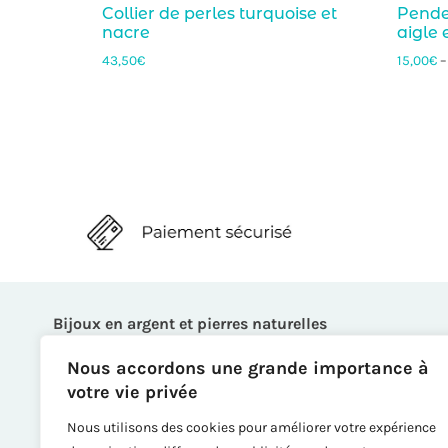
Collier de perles turquoise et
Penden
nacre
aigle 
43,50
€
15,00
€
Bijoux en argent et pierres naturelles
Bagues
Nous accordons une grande importance à
Boucles d’oreille
votre vie privée
Bracelets
Nous utilisons des cookies pour améliorer votre expérience
Broches