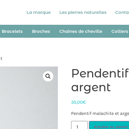
La marque
Les pierres naturelles
Conta
Bracelets
Broches
Chaines de cheville
Colliers
nt
Pendentif
argent
35,00
€
Pendentif malachite et arg
Ajouter au panier