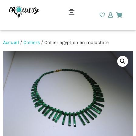
Accueil
/
Colliers
/ Collier egyptien en malachite