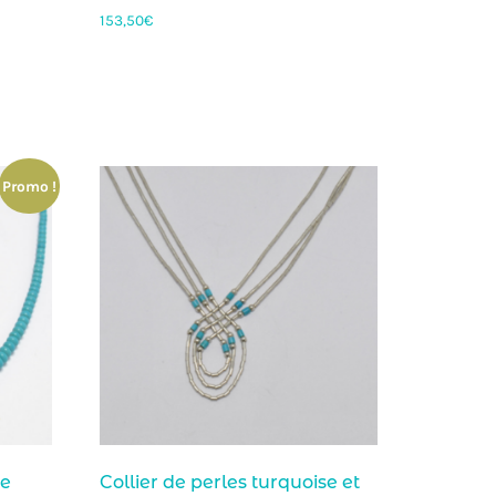
153,50
€
Promo !
se
Collier de perles turquoise et