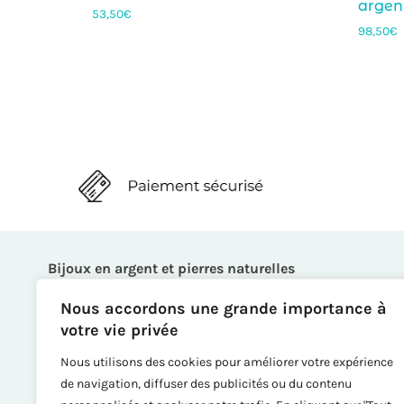
argen
53,50
€
98,50
€
Bijoux en argent et pierres naturelles
Bagues
Nous accordons une grande importance à
Boucles d’oreille
votre vie privée
Bracelets
Nous utilisons des cookies pour améliorer votre expérience
Broches
de navigation, diffuser des publicités ou du contenu
Colliers